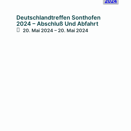
2024
Deutschlandtreffen Sonthofen
2024 – Abschluß Und Abfahrt
20. Mai 2024 – 20. Mai 2024
Wir über uns …
Die Geschichte der Münchner Gruppe
Wir, ja wir hier herunten in Bayern haben’s gut!!
Abgesehen von der Nähe zu den Alpen und der
Tatsache, dass wir in wenigen Stunden in bella
Italia sein können, verlängert hierzulande eine
Laune des Wetters, der Föhn, regelmäßig unsere
TR-Saison! Dann können wir mit unseren